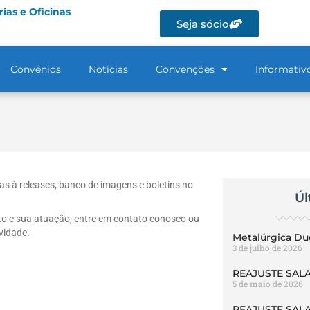
ias e Oficinas
Seja sócio
Convênios
Notícias
Convenções
Informativ
s à releases, banco de imagens e boletins no
Úl
ato e sua atuação, entre em contato conosco ou
vidade.
Metalúrgica Du
3 de julho de 2026
REAJUSTE SALA
5 de maio de 2026
REAJUSTE SALA