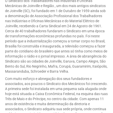
O Sindicato dos Trabalhadores nas Indústrias e Oficinas
Mecânicas de Joinville e Região , um dos mais antigos sindicatos
de Joinville (SC), foi fundado em 1 de Outubro de 1959 ainda sob
a denominação de Associação Profissional dos Trabalhadores
nas Indústrias e Oficinas Mecânicas e do Material Elétrico de
Joinville, recebendo a Carta Sindical em 24 de Agosto de 1961.
Cerca de 40 trabalhadores fundaram o Sindicato em uma época
de transformações econômicas profundas no país. Foi neste
período que a industrialização começou a tomar corpo no Brasil,
Brasília foi construída e inaugurada, a televisão começou a fazer
parte do cotidiano do brasileiro que antes só tinha como meios de
informação o rádio e o jornal impresso. A área de abrangência do
Sindicato são as cidades de Joinville, Garuva, Campo Alegre, São
Bento do Sul, Rio Negrinho, Mafra, Corupá, Guaramirim, Itaiópolis,
Massaranduba, Schroeder e Barra Velha.
Com muito esforço e abnegação dos seus fundadores e
associados, aos poucos o Sindicato dos Mecânicos foi crescendo.
A primeira sede foi instalada em uma pequena sala alugada onde
hoje está situada a Caixa Econômica Federal, na esquina das ruas
Três de Maio e do Príncipe, no centro da cidade. Com apenas 11
anos de existência e muita determinação da diretoria e
associados, o Sindicato adquiriu sua sede própria, onde continua