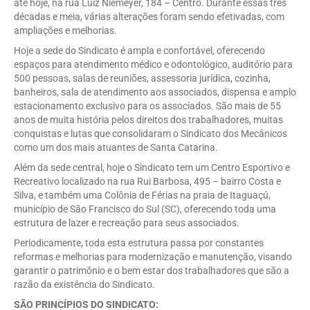
até hoje, na rua Luiz Niemeyer, 184 – Centro. Durante essas três
décadas e meia, várias alterações foram sendo efetivadas, com
ampliações e melhorias.
Hoje a sede do Sindicato é ampla e confortável, oferecendo
espaços para atendimento médico e odontológico, auditório para
500 pessoas, salas de reuniões, assessoria jurídica, cozinha,
banheiros, sala de atendimento aos associados, dispensa e amplo
estacionamento exclusivo para os associados. São mais de 55
anos de muita história pelos direitos dos trabalhadores, muitas
conquistas e lutas que consolidaram o Sindicato dos Mecânicos
como um dos mais atuantes de Santa Catarina.
Além da sede central, hoje o Sindicato tem um Centro Esportivo e
Recreativo localizado na rua Rui Barbosa, 495 – bairro Costa e
Silva, e também uma Colônia de Férias na praia de Itaguaçú,
município de São Francisco do Sul (SC), oferecendo toda uma
estrutura de lazer e recreação para seus associados.
Periodicamente, toda esta estrutura passa por constantes
reformas e melhorias para modernização e manutenção, visando
garantir o patrimônio e o bem estar dos trabalhadores que são a
razão da existência do Sindicato.
SÃO PRINCÍPIOS DO SINDICATO: