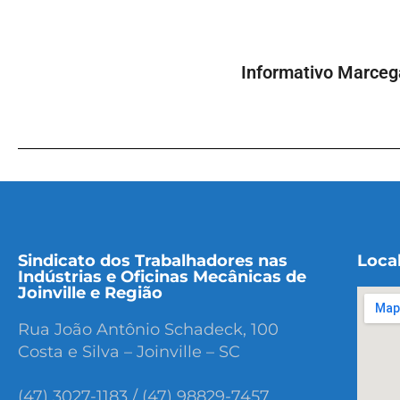
Informativo Marceg
Sindicato dos Trabalhadores nas
Loca
Indústrias e Oficinas Mecânicas de
Joinville e Região
Rua João Antônio Schadeck, 100
Costa e Silva – Joinville – SC
(47) 3027-1183 / (47) 98829-7457