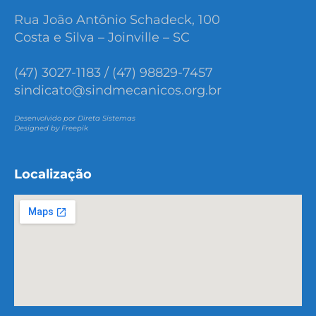
Rua João Antônio Schadeck, 100
Costa e Silva – Joinville – SC
(47) 3027-1183 / (47) 98829-7457
sindicato@sindmecanicos.org.br
Desenvolvido por Direta Sistemas
Designed by Freepik
Localização