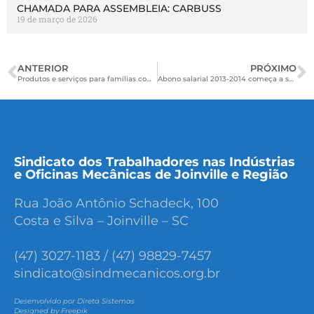
CHAMADA PARA ASSEMBLEIA: CARBUSS
19 de março de 2026
ANTERIOR
PRÓXIMO
Produtos e serviços para famílias com renda até 2,5 salários mínimos têm deflação de 0,29%
Abono salarial 2013-2014 começa a ser pago amanhã
Sindicato dos Trabalhadores nas Indústrias
e Oficinas Mecânicas de Joinville e Região
Rua João Antônio Schadeck, 100
Costa e Silva – Joinville – SC
(47) 3027-1183 / (47) 98829-7457
sindicato@sindmecanicos.org.br
Desenvolvido por Direta Sistemas
Designed by Freepik