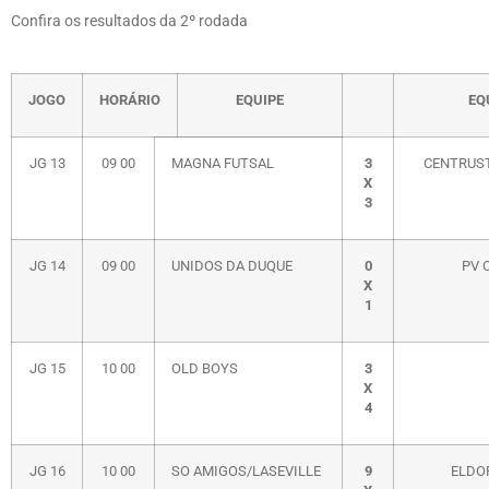
Confira os resultados da 2º rodada
JOGO
HORÁRIO
EQUIPE
EQ
JG 13
09 00
MAGNA FUTSAL
3
CENTRUS
X
3
JG 14
09 00
UNIDOS DA DUQUE
0
PV 
X
1
JG 15
10 00
OLD BOYS
3
X
4
JG 16
10 00
SO AMIGOS/LASEVILLE
9
ELDO