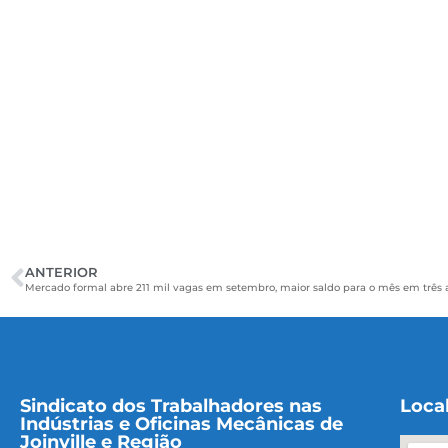
ANTERIOR
Mercado formal abre 211 mil vagas em setembro, maior saldo para o mês em três 
Sindicato dos Trabalhadores nas
Loca
Indústrias e Oficinas Mecânicas de
Joinville e Região