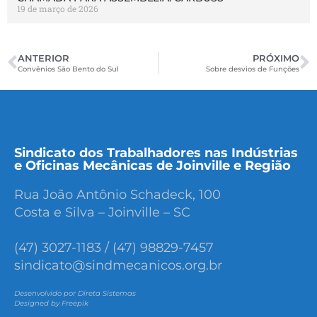
19 de março de 2026
ANTERIOR
PRÓXIMO
Convênios São Bento do Sul
Sobre desvios de Funções
Sindicato dos Trabalhadores nas Indústrias
e Oficinas Mecânicas de Joinville e Região
Rua João Antônio Schadeck, 100
Costa e Silva – Joinville – SC
(47) 3027-1183 / (47) 98829-7457
sindicato@sindmecanicos.org.br
Desenvolvido por Direta Sistemas
Designed by Freepik