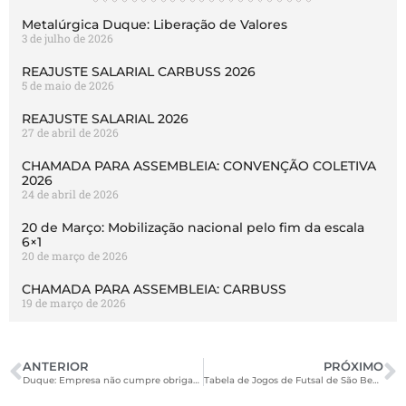
Metalúrgica Duque: Liberação de Valores
3 de julho de 2026
REAJUSTE SALARIAL CARBUSS 2026
5 de maio de 2026
REAJUSTE SALARIAL 2026
27 de abril de 2026
CHAMADA PARA ASSEMBLEIA: CONVENÇÃO COLETIVA
2026
24 de abril de 2026
20 de Março: Mobilização nacional pelo fim da escala
6×1
20 de março de 2026
CHAMADA PARA ASSEMBLEIA: CARBUSS
19 de março de 2026
ANTERIOR
PRÓXIMO
Duque: Empresa não cumpre obrigações da recuperação e liga para trabalhadores pedindo para voltarem ao trabalho
Tabela de Jogos de Futsal de São Bento do Sul – Fase classificatória