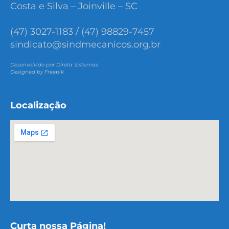
Costa e Silva – Joinville – SC
(47) 3027-1183 / (47) 98829-7457
sindicato@sindmecanicos.org.br
Desenvolvido por Direta Sistemas
Designed by Freepik
Localização
Curta nossa Página!