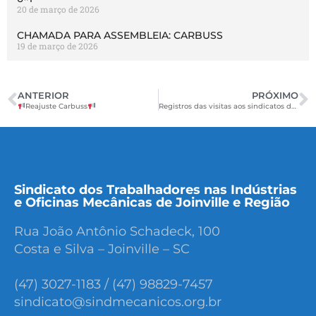
20 de março de 2026
CHAMADA PARA ASSEMBLEIA: CARBUSS
19 de março de 2026
ANTERIOR
PRÓXIMO
Reajuste Carbuss
Registros das visitas aos sindicatos do ramo metalúrgico em SC
Sindicato dos Trabalhadores nas Indústrias
e Oficinas Mecânicas de Joinville e Região
Rua João Antônio Schadeck, 100
Costa e Silva – Joinville – SC
(47) 3027-1183 / (47) 98829-7457
sindicato@sindmecanicos.org.br