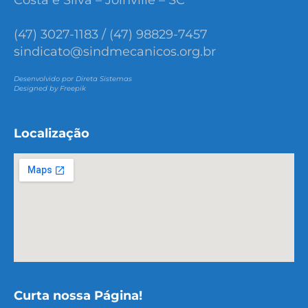
Costa e Silva – Joinville – SC
(47) 3027-1183 / (47) 98829-7457
sindicato@sindmecanicos.org.br
Desenvolvido por Direta Sistemas
Designed by Freepik
Localização
Curta nossa Página!