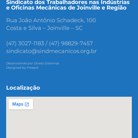
Sindicato dos Trabalhadores nas Indústrias
e Oficinas Mecânicas de Joinville e Região
Rua João Antônio Schadeck, 100
Costa e Silva – Joinville – SC
(47) 3027-1183 / (47) 98829-7457
sindicato@sindmecanicos.org.br
Desenvolvido por Direta Sistemas
Designed by Freepik
Localização