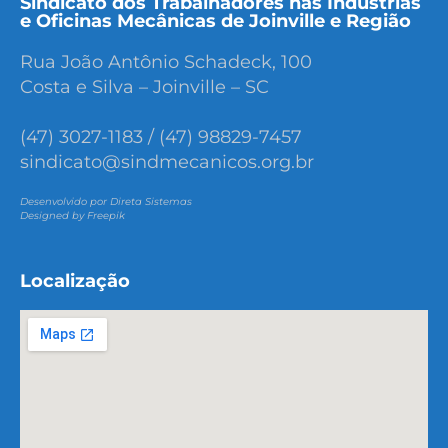
Sindicato dos Trabalhadores nas Indústrias
e Oficinas Mecânicas de Joinville e Região
Rua João Antônio Schadeck, 100
Costa e Silva – Joinville – SC
(47) 3027-1183 / (47) 98829-7457
sindicato@sindmecanicos.org.br
Desenvolvido por Direta Sistemas
Designed by Freepik
Localização