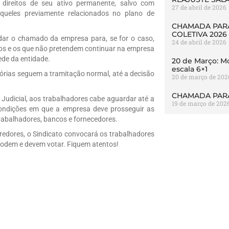
direitos de seu ativo permanente, salvo com
27 de abril de 2026
aqueles previamente relacionados no plano de
CHAMADA PARA
COLETIVA 2026
dar o chamado da empresa para, se for o caso,
24 de abril de 2026
atos e os que não pretendem continuar na empresa
ede da entidade.
20 de Março: Mo
escala 6×1
sórias seguem a tramitação normal, até a decisão
20 de março de 202
CHAMADA PARA
Judicial, aos trabalhadores cabe aguardar até a
19 de março de 202
condições em que a empresa deve prosseguir as
rabalhadores, bancos e fornecedores.
redores, o Sindicato convocará os trabalhadores
podem e devem votar. Fiquem atentos!