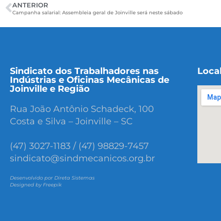
ANTERIOR
Campanha salarial: Assembleia geral de Joinville será neste sábado
Sindicato dos Trabalhadores nas
Loca
Indústrias e Oficinas Mecânicas de
Joinville e Região
Rua João Antônio Schadeck, 100
Costa e Silva – Joinville – SC
(47) 3027-1183 / (47) 98829-7457
sindicato@sindmecanicos.org.br
Desenvolvido por Direta Sistemas
Designed by Freepik