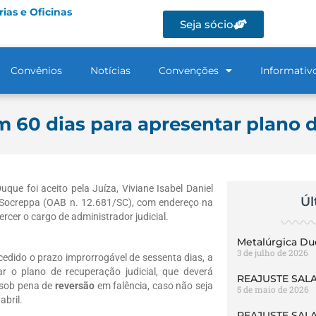
ias e Oficinas
Seja sócio
Convênios
Notícias
Convenções
Informativ
 60 dias para apresentar plano 
ue foi aceito pela Juíza, Viviane Isabel Daniel
Úl
Socreppa (OAB n. 12.681/SC), com endereço na
cer o cargo de administrador judicial.
Metalúrgica Du
3 de julho de 2026
edido o prazo improrrogável de sessenta dias, a
r o plano de recuperação judicial, que deverá
REAJUSTE SALA
, sob pena de
reversão
em falência, caso não seja
5 de maio de 2026
abril.
REAJUSTE SALA