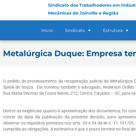
Sindicato dos Trabalhadores em Indústr
Mecânicas de Joinville e Região
Início
Sindicato
Estrutura
Metalúrgica Duque: Empresa tem
O pedido de processamento da recuperação judicial da Metalúrgica Duq
Speck de Souza. Ela nomeou também o advogado, Anderson Onildo 
Rua Maria Deomar da Costa Neves, 212, Centro, Caçador – SC, para exer
Dentre as exigências quanto à apresentação dos documentos, foi conc
contar da data da publicação da presente decisão, para apresenta
observar os requisitos previstos nos arts. 53 e 54 da lei n. 11.101/05
cumprida as obrigações. A estimativa é que o prazo termine no final de 