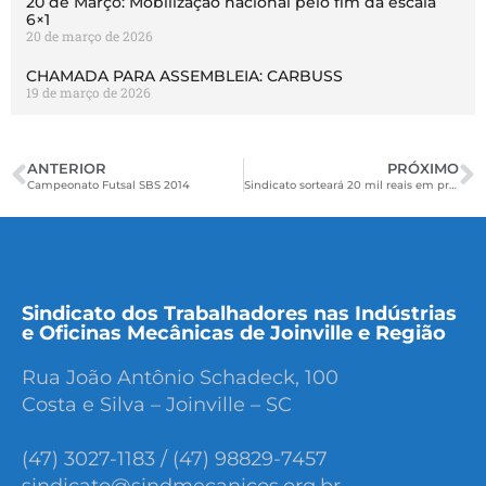
20 de Março: Mobilização nacional pelo fim da escala
6×1
20 de março de 2026
CHAMADA PARA ASSEMBLEIA: CARBUSS
19 de março de 2026
ANTERIOR
PRÓXIMO
Campeonato Futsal SBS 2014
Sindicato sorteará 20 mil reais em prêmios
Sindicato dos Trabalhadores nas Indústrias
e Oficinas Mecânicas de Joinville e Região
Rua João Antônio Schadeck, 100
Costa e Silva – Joinville – SC
(47) 3027-1183 / (47) 98829-7457