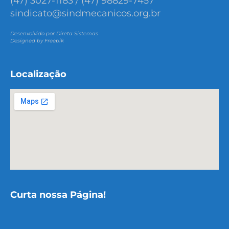
(47) 3027-1183 / (47) 98829-7457
sindicato@sindmecanicos.org.br
Desenvolvido por Direta Sistemas
Designed by Freepik
Localização
Curta nossa Página!