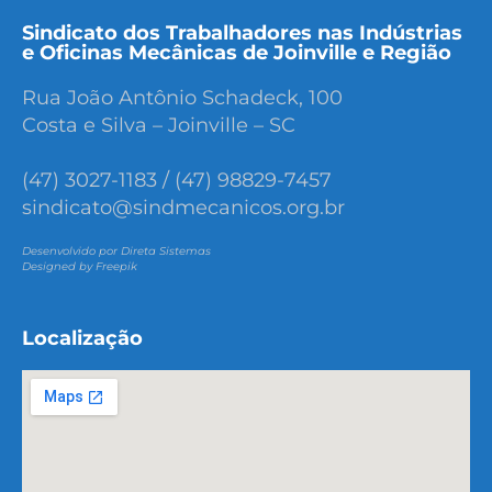
Sindicato dos Trabalhadores nas Indústrias
e Oficinas Mecânicas de Joinville e Região
Rua João Antônio Schadeck, 100
Costa e Silva – Joinville – SC
(47) 3027-1183 / (47) 98829-7457
sindicato@sindmecanicos.org.br
Desenvolvido por Direta Sistemas
Designed by Freepik
Localização