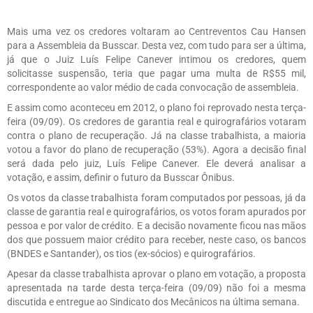
Mais uma vez os credores voltaram ao Centreventos Cau Hansen
para a Assembleia da Busscar. Desta vez, com tudo para ser a última,
já que o Juiz Luís Felipe Canever intimou os credores, quem
solicitasse suspensão, teria que pagar uma multa de R$55 mil,
correspondente ao valor médio de cada convocação de assembleia.
E assim como aconteceu em 2012, o plano foi reprovado nesta terça-
feira (09/09). Os credores de garantia real e quirografários votaram
contra o plano de recuperação. Já na classe trabalhista, a maioria
votou a favor do plano de recuperação (53%). Agora a decisão final
será dada pelo juiz, Luís Felipe Canever. Ele deverá analisar a
votação, e assim, definir o futuro da Busscar Ônibus.
Os votos da classe trabalhista foram computados por pessoas, já da
classe de garantia real e quirografários, os votos foram apurados por
pessoa e por valor de crédito. E a decisão novamente ficou nas mãos
dos que possuem maior crédito para receber, neste caso, os bancos
(BNDES e Santander), os tios (ex-sócios) e quirografários.
Apesar da classe trabalhista aprovar o plano em votação, a proposta
apresentada na tarde desta terça-feira (09/09) não foi a mesma
discutida e entregue ao Sindicato dos Mecânicos na última semana.